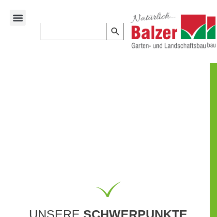
Search Button
Search
for:
GEWERBE
KUNDEN
AUSSENANLAGEN SIND V
ISITENKARTEN!
UNSERE
SCHWERPUNKTE