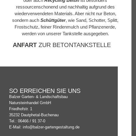
oder auch
Recycling Beton
ist besonders
ressourcenschonend und nachhaltig aufgrund des
wiederverwendeten Materials. Aber nicht nur Beton,
sondern auch
Schüttgüter
, wie Sand, Schotter, Splitt,
Frostschutz, feiner Rindenmulch und Pflanzenerde,
werden von unserer Tankstelle ausgegeben.
ANFART
ZUR BETONTANKSTELLE
SO ERREICHEN SIE UNS
Balzer Garten- & Landschaftsbau
Natursteinhandel GmbH
Friedhofstr. 1
35232 Dautphetal-Buchenau
Tel.: 06466 / 91 37-0
E-Mail: info@balzer-gartengestaltung.de