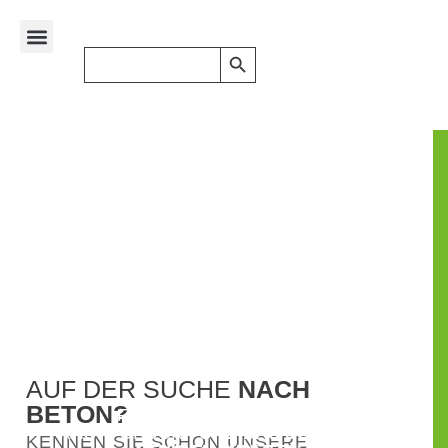
Search Button
Search
for:
AUF DER SUCHE
NACH
BETON?
FRISCHER BETON AUF
KNOPFDRUCK -
UND DAS SCHON IN
KENNEN SIE SCHON UNSERE