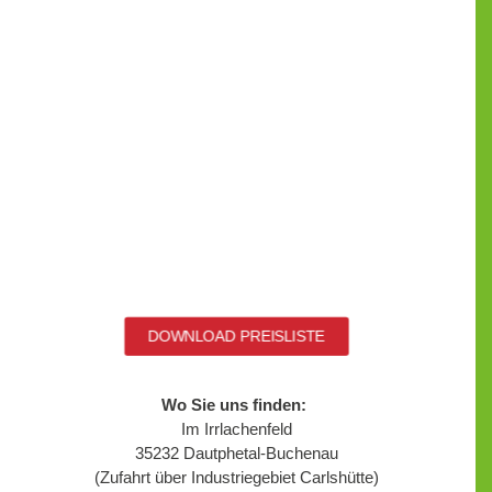
Kosten
– In Kleinmengen ab 0,25m³ verfügbar
Unsere Schüttgüter:
– Splitt 2/5
– aus Diabas, als Pflasterbettung für
Ökopflaster
– Frostschutz 0/32
– als Tragschicht
– Sand 0/2
– Zur Bodenverbesserung und Leitungs-
Rohrbau
– Rindenmulch 0/20
– zur Abdeckung von Beeten
– Substraterde
– als universelles Pflanzsubstrat
Falls auch Sie gerade mitten in einem Bauprojekt
stecken und „noch schnell“ den passenden Beton
suchen, dann wenden Sie sich an uns! Am
einfachsten funktioniert die Bestellung direkt vor Ort.
Hier unsere Preisliste:
DOWNLOAD PREISLISTE
Wo Sie uns finden:
BETON TANKSTELLE
FRISCHBETON,
Im Irrlachenfeld
RINDENMULCH & VIELES MEHR
35232 Dautphetal-Buchenau
(Zufahrt über Industriegebiet Carlshütte)