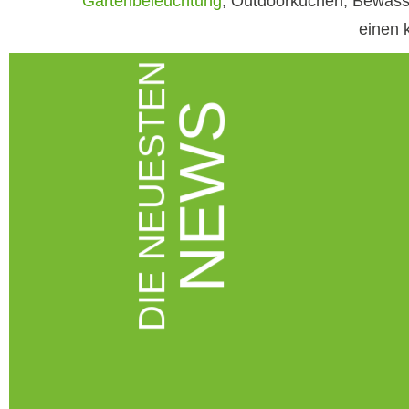
Gartenbeleuchtung
, Outdoorküchen, Bewäss
einen 
DIE NEUESTEN
NEWS