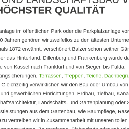
HÖCHSTER QUALITÄT
hanlage im öffentlichen Park oder die Parkplatzanlage v
 150 Jahren gehören wir zweifellos zu den ältesten Unte
als 1872 erwähnt, verschönert Balzer schon seither Gä
er das Hinterland, Dillenburg und Frankenberg wurde d
te von Kassel nach Frankfurt und von Siegen bis Fulda.
angsicherungen,
Terrassen
,
Treppen
,
Teiche
,
Dachbegr
n. Gleichzeitig verwirklichen wir den Bau oder Umbau v
n und gewerblichen Einrichtungen. Erdbau, Tiefbau, Ka
chaftsarchitektur, Landschafts- und Gartenplanung oder
nstleistungen aus dem Gartenbau, wie Baumpflege, Rase
u vertreiben wir in Zusammenarbeit mit unseren tollen 