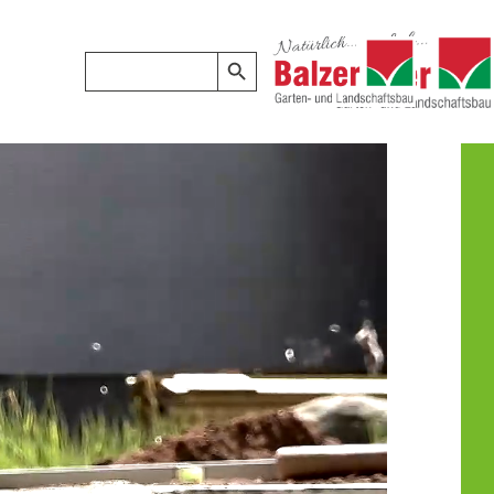
Search Button
Search
for: