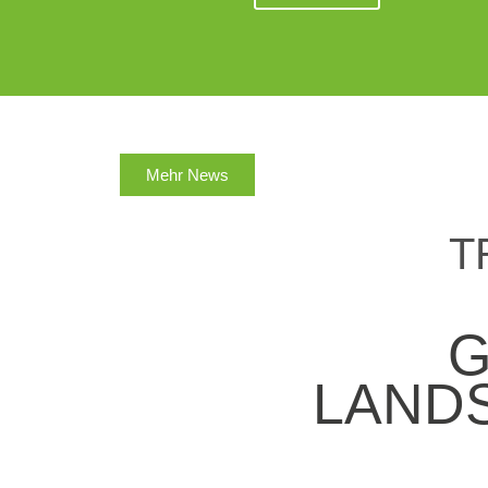
Mehr News
T
G
LAND