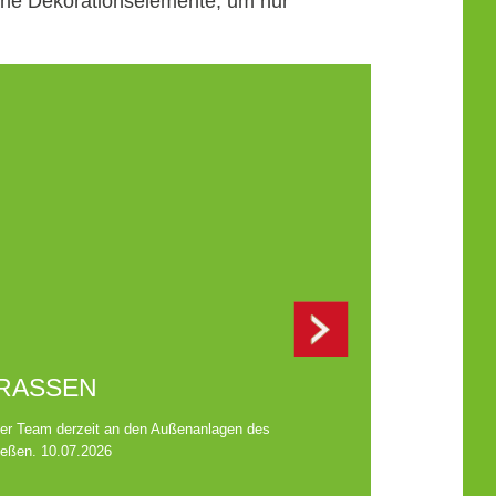
che Dekorationselemente, um nur
RASSEN
VERMESSU
er Team derzeit an den Außenanlagen des
Mit unserem Digitalen V
ießen. 10.07.2026
Garten- und Landschafts
Mehr erfahren